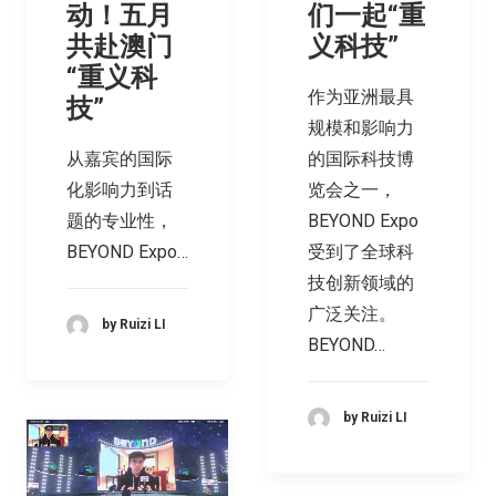
们一起“重
动！五月
义科技”
共赴澳门
“重义科
作为亚洲最具
技”
规模和影响力
的国际科技博
从嘉宾的国际
览会之一，
化影响力到话
BEYOND Expo
题的专业性，
受到了全球科
BEYOND Expo…
技创新领域的
广泛关注。
by Ruizi LI
BEYOND…
by Ruizi LI