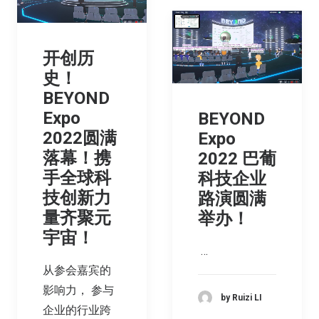
开创历
史！
BEYOND
Expo
BEYOND
2022圆满
Expo
落幕！携
2022 巴葡
手全球科
科技企业
技创新力
路演圆满
量齐聚元
举办！
宇宙！
…
从参会嘉宾的
影响力， 参与
by Ruizi LI
企业的行业跨