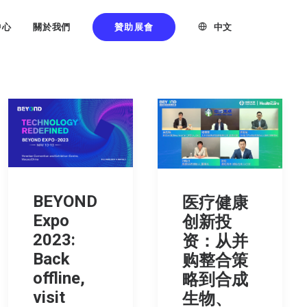
贊助展會
中文
中心
關於我們
BEYOND
医疗健康
Expo
创新投
2023:
资：从并
Back
购整合策
offline,
略到合成
visit
生物、