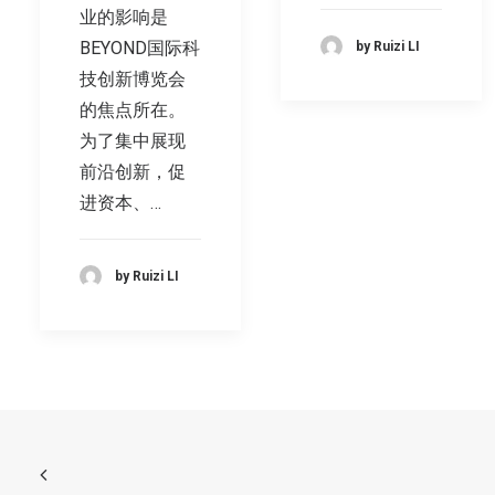
业的影响是
BEYOND国际科
by Ruizi LI
技创新博览会
的焦点所在。
为了集中展现
前沿创新，促
进资本、…
by Ruizi LI