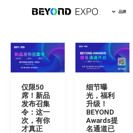
品牌
仅限50
细节曝
席！新品
光，福利
发布召集
升级！
令：这一
BEYOND
次，有你
Awards提
才真正
名通道已