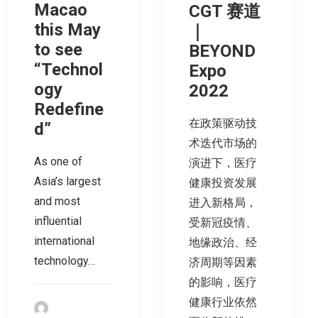
Macao
CGT 赛道
this May
｜
to see
BEYOND
“Technol
Expo
ogy
2022
Redefine
在政策驱动技
d”
术迭代市场的
As one of
演进下，医疗
Asia’s largest
健康投资发展
and most
进入新格局，
influential
受新冠疫情、
international
地缘政治、经
technology…
济周期等因素
的影响，医疗
健康行业依然