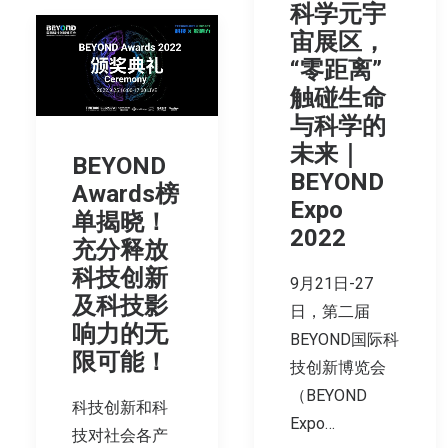
科学元宇
宙展区，
“零距离”
触碰生命
与科学的
未来｜
BEYOND
BEYOND
Awards榜
Expo
单揭晓！
2022
充分释放
科技创新
9月21日-27
及科技影
日，第二届
响力的无
BEYOND国际科
限可能！
技创新博览会
（BEYOND
科技创新和科
Expo…
技对社会各产