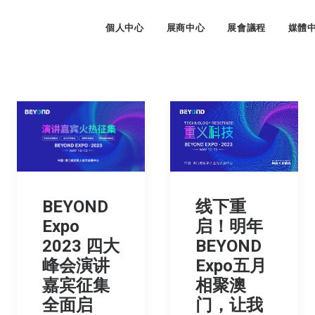
個人中心
展商中心
展會議程
媒體
线下重
BEYOND
启！明年
Expo
BEYOND
2023 四大
Expo五月
峰会演讲
相聚澳
嘉宾征集
门，让我
全面启