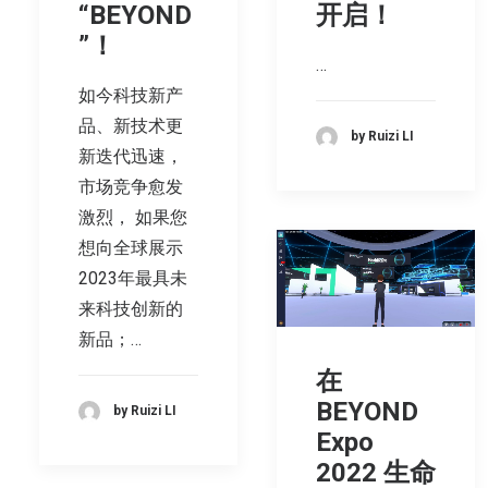
“BEYOND
开启！
”！
…
如今科技新产
品、新技术更
by Ruizi LI
新迭代迅速，
市场竞争愈发
激烈， 如果您
想向全球展示
2023年最具未
来科技创新的
新品；…
在
BEYOND
by Ruizi LI
Expo
2022 生命