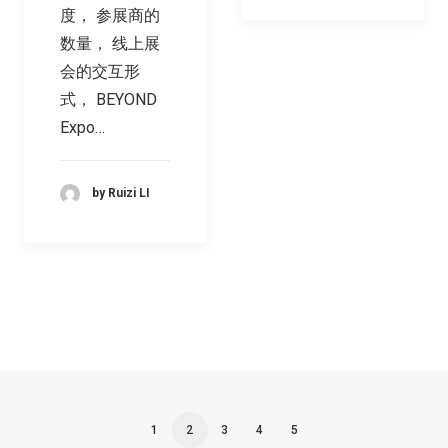
度， 参展商的
数量， 线上展
会的交互形
式， BEYOND
Expo…
by Ruizi LI
1
2
3
4
5