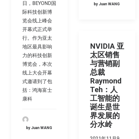
日，BEYOND国
by Juan WANG
际科技创新博
览会线上峰会
开幕式正式举
行。作为亚太
NVIDIA 亚
地区最具影响
太区销售
力的科技创新
与营销副
博览会，本次
总裁
线上大会开幕
Raymond
式邀请到了包
Teh：人
括：鸿海富士
工智能的
康科
诞生是世
界发展的
分水岭
by Juan WANG
2021年11月9