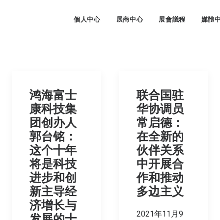
個人中心
展商中心
展會議程
媒體
鸿海富士
联合国驻
康科技集
华协调员
团创办人
常启德：
郭台铭：
在全新的
这个十年
伙伴关系
将是科技
中开展合
进步和创
作和推动
新主导经
多边主义
济增长与
2021年11月9
发展的十