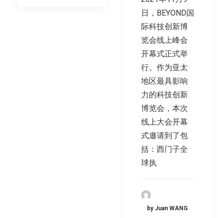
日，BEYOND国
际科技创新博
览会线上峰会
开幕式正式举
行。作为亚太
地区最具影响
力的科技创新
博览会，本次
线上大会开幕
式邀请到了包
括：西门子全
球执
by Juan WANG