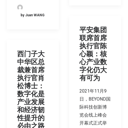
by Juan WANG
平安集团
联席首席
执行官陈
西门子大
心颖：核
中华区总
心产业数
裁兼首席
字化仍大
执行官肖
有可为
松博士：
2021年11月9
数字化是
日，BEYOND国
产业发展
际科技创新博
和经济韧
览会线上峰会
性提升的
开幕式正式举
必由之路