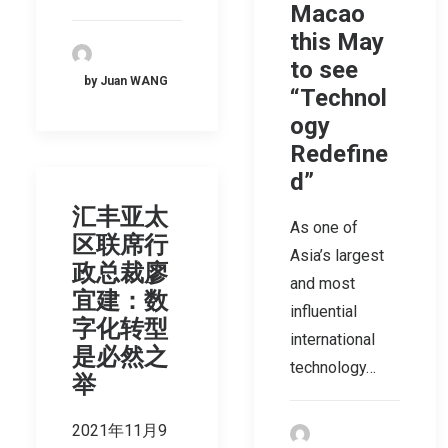
Macao
this May
to see
by Juan WANG
“Technol
ogy
Redefine
d”
汇丰亚太
As one of
区联席行
Asia’s largest
政总裁廖
and most
宜建：数
influential
字化转型
international
是必然之
technology…
举
2021年11月9