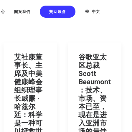
贊助展會
中文
中心
關於我們
艾社康董
谷歌亚太
事长、主
区总裁
席及中美
Scott
健康峰会
Beaumont
组织理事
：技术、
长威廉 ·
市场、资
哈兹尔
本已至，
廷：科学
现在是进
是一种可
入亚洲市
以拯救世
场的最佳