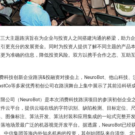
O DAY三大主题路演旨在为企业与投资人之间搭建沟通的桥梁，助
吸引更充分的发展资金。同时为投资人提供了解不同主题的产品
供更为准确的信息，降低投资风险。双方以携手合作之态、互助
消费科技创新企业路演&投融资对接会上，NeuroBot、他山科技
astCo等多家优秀初创公司在路演舞台上集中展示了其前沿科研
限公司（NeuroBot）是本次消费科技路演项目的参演初创企业
软件云平台，提供云端在线的字符识别、缺陷检测、目标定位、
集、图像标注、算法开发、算法封装和应用集成的一站式完整开
落地场景最广泛的机器视觉开发平台。据透露，NeuroBot已经获
NP、中信集团等海内外知名机构的投资，其创始团队来自清华、