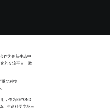
览会作为创新生态中
际化的交流平台，激
以“重义科技
幕。
，作为BEYOND
展专场、生命科学专场三