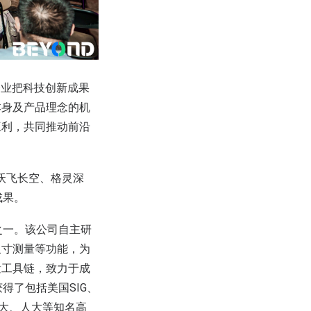
力企业把科技创新成果
本身及产品理念的机
互利，共同推动前沿
、沃飞长空、格灵深
成果。
之一。该公司自主研
尺寸测量等功能，为
发工具链，致力于成
得了包括美国SIG、
北大、人大等知名高