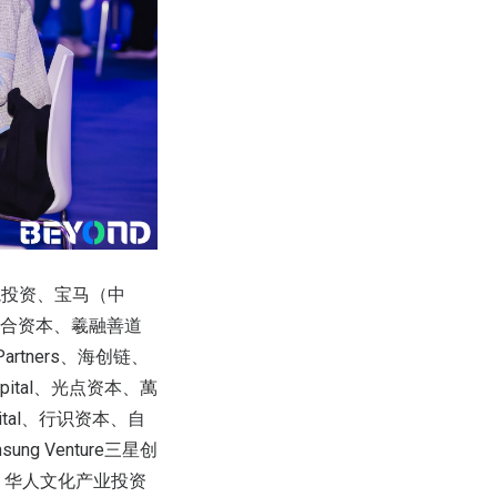
境投资、宝马（中
合资本、羲融善道
Partners
、海创链、
pital
、光点资本、萬
tal
、行识资本、自
sung Venture
三星创
、华人文化产业投资