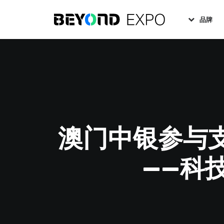
品牌
澳门中银参与支
——科