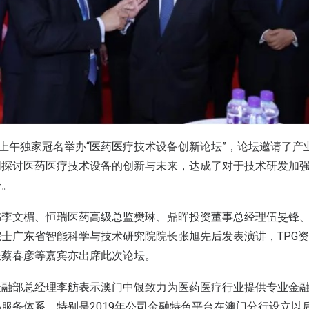
日上午独家冠名举办“医药医疗技术设备创新论坛”，论坛邀请了产
同探讨医药医疗技术设备的创新与未来，达成了对于技术研发加
合。
李文楣、恒瑞医药高级总监樊琳、鼎晖投资董事总经理伍旻锋、
士广东省智能科学与技术研究院院长张旭先后发表演讲，TPG
长蔡春彦等嘉宾亦出席此次论坛。
金融部总经理李舫表示澳门中银致力为医药医疗行业提供专业金
服务体系。特别是2019年公司金融特色平台在澳门分行设立以