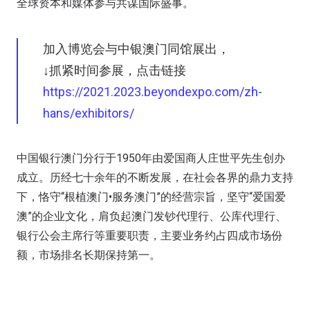
全球资本和媒体参与共谋国际盛事。
加入博览会与中银澳门同馆展出，
↓抓紧时间参展，点击链接
https://2021.2023.beyondexpo.com/zh-
hans/exhibitors/
中国银行澳门分行于1950年由爱国商人庄世平先生创办
成立。历经七十余年的不断发展，在社会各界的鼎力支持
下，恪守“根植澳门•服务澳门”的经营宗旨，坚守“爱国爱
澳”的企业文化，肩负起澳门发钞代理行、公库代理行、
银行公会主席行等重要职责，主要业务约占四成市场份
额，市场排名长期保持第一。